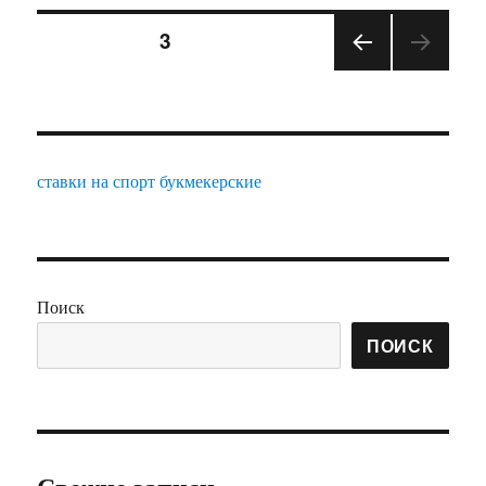
Пагинация
СТРАНИЦА
3
ПРЕ
записей
ДЫД
УЩА
Я
СТРА
ставки на спорт букмекерские
НИЦ
А
Поиск
ПОИСК