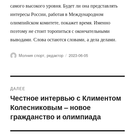
самого высокого уровня. Будет ли она представлять
интересы России, работая в Международном
олимпийском комитете, покажет время. Именно
поэтому не стоит торопиться с окончательными
выводами. Слова остаются словами, а дела делами.
Автор
Опубликовано
Молния спорт, редактор
2023-06-05
Навигация
ДАЛЕЕ
по
Честное интервью с Климентом
Следующая
Колесниковым – новое
запись:
записям
гражданство и олимпиада