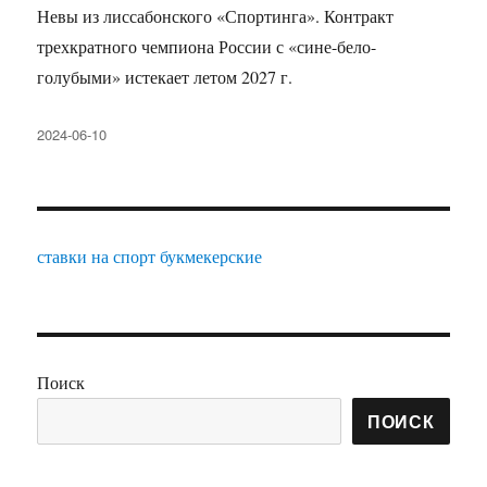
Невы из лиссабонского «Спортинга». Контракт
трехкратного чемпиона России с «сине-бело-
голубыми» истекает летом 2027 г.
Опубликовано
2024-06-10
ставки на спорт букмекерские
Поиск
ПОИСК